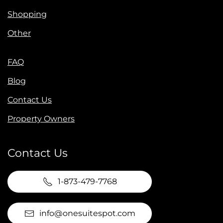
Shopping
Other
FAQ
Blog
Contact Us
Property Owners
Contact Us
1-873-479-7768
info@onesuitespot.com