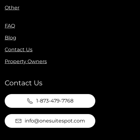
Other
FAQ
Blog
Contact Us
Property Owners
Contact Us
1-873-479-7768
info@onesuitespot.com